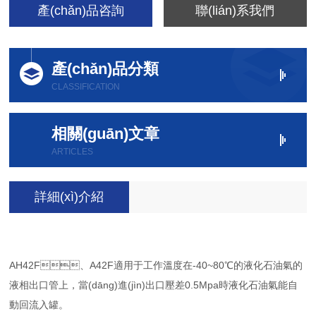
產(chǎn)品咨詢
聯(lián)系我們
產(chǎn)品分類
CLASSIFICATION
相關(guān)文章
ARTICLES
詳細(xì)介紹
AH42F、A42F適用于工作溫度在-40~80℃的液化石油氣的
液相出口管上，當(dāng)進(jìn)出口壓差0.5Mpa時液化石油氣能自
動回流入罐。