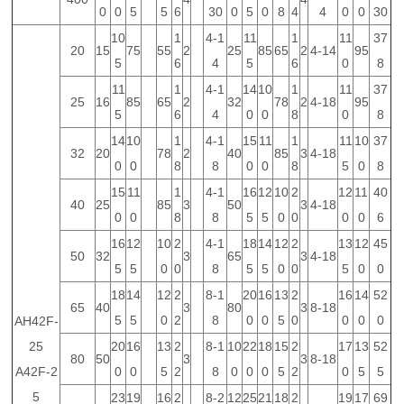
0
0
5
5
6
30
0
5
0
8
4
4
0
0
30
10
1
4-1
11
1
11
37
20
15
75
55
2
25
85
65
2
4-14
95
5
6
4
5
6
0
8
11
1
4-1
14
10
1
11
37
25
16
85
65
2
32
78
2
4-18
95
5
6
4
0
0
8
0
8
14
10
1
4-1
15
11
1
11
10
37
32
20
78
2
40
85
3
4-18
0
0
8
8
0
0
8
5
0
8
15
11
1
4-1
16
12
10
2
12
11
40
40
25
85
3
50
3
4-18
0
0
8
8
5
5
0
0
0
0
6
16
12
10
2
4-1
18
14
12
2
13
12
45
50
32
3
65
3
4-18
5
5
0
0
8
5
5
0
0
5
0
0
18
14
12
2
8-1
20
16
13
2
16
14
52
65
40
3
80
3
8-18
5
5
0
2
8
0
0
5
0
0
0
0
AH42F-
25
20
16
13
2
8-1
10
22
18
15
2
17
13
52
80
50
3
3
8-18
A42F-2
0
0
5
2
8
0
0
0
5
2
0
5
5
5
23
19
16
2
8-2
12
25
21
18
2
19
17
69