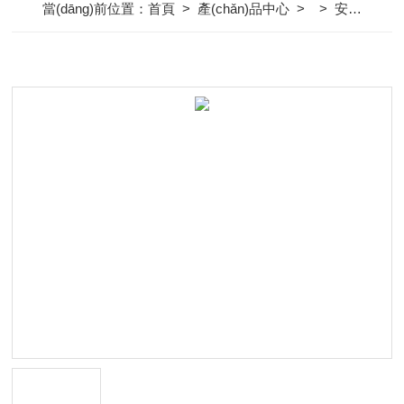
當(dāng)前位置：
首頁
>
產(chǎn)品中心
> >
安全閥系列