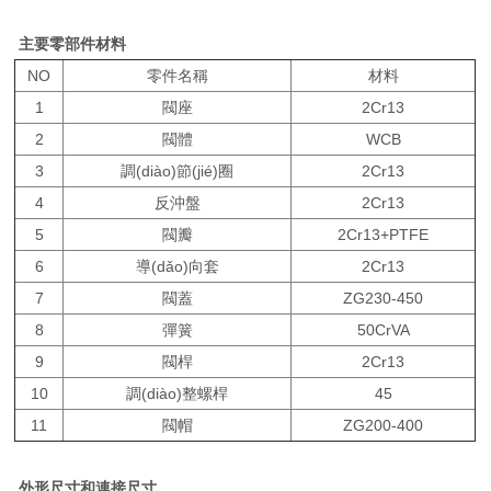
主要零部件材料
NO
零件名稱
材料
1
閥座
2Cr13
2
閥體
WCB
3
調(diào)節(jié)圈
2Cr13
4
反沖盤
2Cr13
5
閥瓣
2Cr13+PTFE
6
導(dǎo)向套
2Cr13
7
閥蓋
ZG230-450
8
彈簧
50CrVA
9
閥桿
2Cr13
10
調(diào)整螺桿
45
11
閥帽
ZG200-400
外形尺寸和連接尺寸