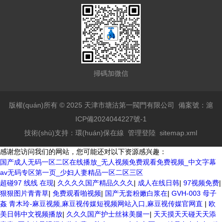
掃碼加微信
版權(quán)所有 © 2025 天津市塘沽第一閥門有限公司
備案號：滬
ICP備2024044227號-1
技術(shù)支持：
環(huán)保在線
管理登陸
sitemap.xml
感谢您访问我们的网站，您可能还对以下资源感兴趣：
国产成人无码一区二区在线播放_无人视频免费观看免费视频_中文字幕
av无码专区第一页_少妇人妻精品一区二区三区
欧美3级网站 一区二区亚洲AV 精品九九九三级片 亚洲姑娘按摩一级视频
超碰97 线线 在现
|
久久久久国产精品久久久
|
成人在线日韩
|
97视频免费
|
女人叉开让人桶视频在线看 久久精品黄色国产 欧美一级日韩精品一在线
狠狠图片青青草
|
免费观看啪视频
|
国产无套粉嫩白浆在
|
GVH-003 母子
亚洲成人网站在线视频播放 粉嫩视频免费在线播放 欧美黄片免费视频在
姦 青木玲-麻豆视频,麻豆视传媒短视频网站入口,麻豆视传媒官网直
|
欧
线 最新亚洲aV网站在线观看 日本强暴一区 国产熟人AV一二三区 观看性
美日韩中文视频播放
|
久久久国产护士丝袜美腿一
|
天天摸天天碰天天添