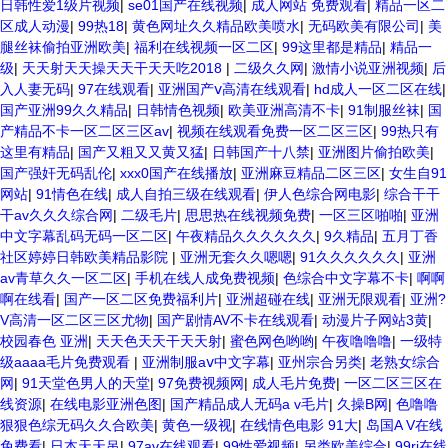
日韩性爱1级片视频
|
se01国产在线视频
|
成人网站 免费观看
|
精品一区二
区成人动漫
|
99热18
|
黄色网址久久精品欧美喷水
|
无码欧美有限公司
|
美
腿丝袜偷拍亚洲欧美
|
福利在线视频一区二区
|
99这里都是精品
|
精品一
级
|
天天射天天操天天干天天吃2018
|
二级久久网
|
激情小说亚洲视频
|
后
入人妻无码
|
97在线观看
|
亚洲国产ⅴ高清在线观看
|
hd成人一区二区在线
|
国产亚洲99久久精品
|
日韩情色视频
|
欧美亚洲高清不卡
|
91制服丝袜
|
国
产精品不卡一区二区三区av
|
视频在线观看免费一区二区三区
|
99热只有
这里有精品
|
国产又粗又又黄又猛
|
日韩国产十八禁
|
亚洲图片偷拍欧美
|
国产强奸无码乱伦
|
xxx0国产在线播放
|
亚洲麻豆精品二区三区
|
女生自91
网站
|
91情色在线
|
成人自拍三级在线观看
|
伊人色综合网电影
|
综合干干
干av久久久综合网
|
二级毛片
|
思思热在线视频免费
|
一区三区啪啪
|
亚洲
中文字幕乱码无码一区二区
|
午夜精品久久久久久久
|
9久精品
|
五月丁香
社区婷婷日韩欧美精品影院
|
亚洲无套久久嗯嗯
|
91久久久久久久
|
亚洲
av青草久久一区二区
|
手机在线人成免费视频
|
色综合中文字幕不卡
|
啊啊
啊在线看
|
国产一区二区免费福利片
|
亚洲超碰在线
|
亚洲无限观看
|
亚洲?
V高清一区二区三区尤物
|
国产剧情AV不卡在线观看
|
动漫片子网站3黄
|
校园春色 亚洲
|
天天色天天干天天射
|
蜜色网色哟哟
|
午夜噜噜噜
|
一级特
级aaaa毛片免费观看
|
亚洲制服aⅴ中文字幕
|
亚州宗合另类
|
老熟女综合
网
|
91天堂色男人的天堂
|
97免费视频网
|
成人毛片免费
|
一区二区三区在
线资源
|
在线电影亚洲色图
|
国产精品成人无码a v毛片
|
久操B网
|
色噜噜
狠狠色综无码久久合欧美
|
黄色一级视
|
在线情色电影 91大
|
岛国A V在线
免费看
|
日本天天吊
|
97av在线观看
|
99性爱视频
|
另类欧美综合
|
99ri在线