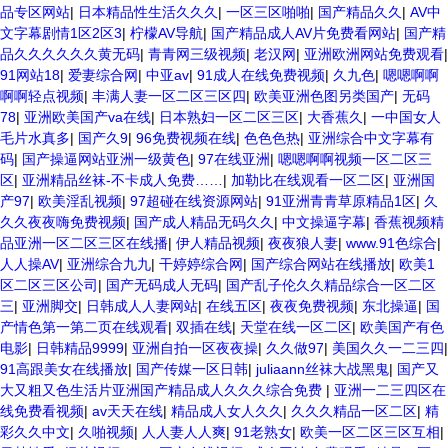
品专区网站
|
日本精品性生活久久久
|
一区三区啪啪
|
国产精品久久
|
AV中
文字幕剧情1区2区3
|
柠檬AV导航
|
国产精品成人AV片免费看网站
|
国产精
品久久久久久久黄无码
|
青青网三级视频
|
老汉网
|
亚洲欧洲网站免费观看
|
91网站18
|
爱妻综合网
|
中亚av
|
91成人在线免费视频
|
久九色
|
嗯嗯啊啊
啊啊轻点视频
|
丰满人妻一区二区三区四
|
欧美亚洲色图另类国产
|
无码
78
|
亚洲欧美国产va在线
|
日本熟妇一区二区三区
|
大香蕉久
|
一中国女人
毛片水真多
|
国产久9
|
96免费视频在线
|
色色色热
|
亚洲综合中文字幕有
码
|
国产操逼网站亚洲一级黄色
|
97在线亚洲
|
嗯嗯啊啊视频一区二区三
区
|
亚洲精品丝袜-不卡成人免费……
|
加勒比在线观看一区二区
|
亚洲国
产97
|
欧美淫乱视频
|
97超碰在线资源网站
|
91亚洲青青草原精品1区
|
久
久久夜夜嗨免费视频
|
国产成人精品无码久久
|
中文操逼字幕
|
香蕉视频精
品亚洲一区二区三区在线播
|
伊人精品视频
|
夜夜狼人妻
|
www.91色综合
|
人人操AV
|
亚洲综合九九
|
干婷婷综合网
|
国产综合网站在线播放
|
欧美1
区二区三区公司
|
国产无码成人无码
|
国产乱子伦久久精品综合一区二区
三
|
亚洲脚交
|
日韩成人人妻网站
|
在线五区
|
夜夜免费视频
|
东北操逼
|
国
产情色第一第二页在线观看
|
双插在线
|
天堂在线一区二区
|
欧美国产有色
电影
|
日韩精品9999
|
亚洲自拍一区夜夜操
|
久久做97
|
美国久久一二三四
|
91高跟美女在线播放
|
国产传媒一区日韩
|
juliaann丝袜大战黑鬼
|
国产又
大又粗又色生活片亚洲国产精品成人久久久综合免费
|
亚洲一二三四区在
线免费看视频
|
av天天在线
|
精品成人女人久久
|
久久久精品一区二区
|
精
彩久久中文
|
久啪视频
|
人人妻人人爽
|
91老熟女
|
欧美一区二区三区互相
|