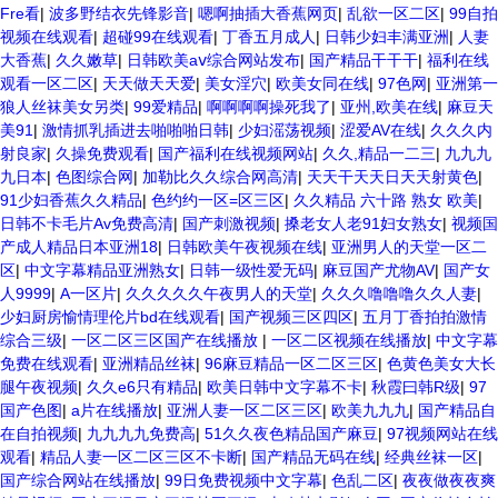
Fre看
|
波多野结衣先锋影音
|
嗯啊抽插大香蕉网页
|
乱欲一区二区
|
99自拍
视频在线观看
|
超碰99在线观看
|
丁香五月成人
|
日韩少妇丰满亚洲
|
人妻
大香蕉
|
久久嫩草
|
日韩欧美aⅴ综合网站发布
|
国产精品干干干
|
福利在线
观看一区二区
|
天天做天天爱
|
美女淫穴
|
欧美女同在线
|
97色网
|
亚洲第一
狼人丝袜美女另类
|
99爱精品
|
啊啊啊啊操死我了
|
亚州,欧美在线
|
麻豆天
美91
|
激情抓乳插进去啪啪啪日韩
|
少妇滛荡视频
|
涩爱AV在线
|
久久久内
射良家
|
久操免费观看
|
国产福利在线视频网站
|
久久,精品一二三
|
九九九
九日本
|
色图综合网
|
加勒比久久综合网高清
|
天天干天天日天天射黄色
|
91少妇香蕉久久精品
|
色约约一区=区三区
|
久久精品 六十路 熟女 欧美
|
日韩不卡毛片Av免费高清
|
国产刺激视频
|
搡老女人老91妇女熟女
|
视频国
产成人精品日本亚洲18
|
日韩欧美午夜视频在线
|
亚洲男人的天堂一区二
区
|
中文字幕精品亚洲熟女
|
日韩一级性爱无码
|
麻豆国产尤物AV
|
国产女
人9999
|
A一区片
|
久久久久久午夜男人的天堂
|
久久久噜噜噜久久人妻
|
少妇厨房愉情理伦片bd在线观看
|
国产视频三区四区
|
五月丁香拍拍激情
综合三级
|
一区二区三区国产在线播放
|
一区二区视频在线播放
|
中文字幕
免费在线观看
|
亚洲精品丝袜
|
96麻豆精品一区二区三区
|
色黄色美女大长
腿午夜视频
|
久久e6只有精品
|
欧美日韩中文字幕不卡
|
秋霞曰韩R级
|
97
国产色图
|
a片在线播放
|
亚洲人妻一区二区三区
|
欧美九九九
|
国产精品自
在自拍视频
|
九九九九免费高
|
51久久夜色精品国产麻豆
|
97视频网站在线
观看
|
精品人妻一区二区三区不卡断
|
国产精品无码在线
|
经典丝袜一区
|
国产综合网站在线播放
|
99日免费视频中文字幕
|
色乱二区
|
夜夜做夜夜爽