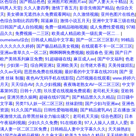
区色综合
|
国产精品色色
|
亚洲图片欧洲图片aⅴ
|
国产人妻天天干精品
|
无
码男人天堂
|
久久人妻四季
|
激情丁香五月
|
影音先锋国产精品
|
色综合天
天
|
美女裸体无遮挡永久免费观看网站
|
久久激情视频
|
亚州色图片在线色
|
色综合加勒比四四季
|
屌逼麻豆
|
激情小说五月天
|
亚洲中文字幕三级在线
|
日韩国产成人自拍视频
|
免费一级精品啪啪视频
|
成人免费性爱视视
|
97精
品久久
|
免费视频一二三区
|
欧美成人精品欧美一级乱黄一区二…
|
oumeisetu综合
|
日韩成人精品中文字幕
|
国产一区二区三区影片
|
99精品
久久久久久久婷婷
|
国产极品精品美女视频
|
在线观看不卡一区二区三区
|
亚洲av青草久久一区二区
|
啊啊啊啊免费视频
|
校园春色 亚洲
|
国产日产
欧产美韩系列麻豆免费
|
91超碰碰在线
|
麻豆成人av
|
国产中文福利
|
色老
牛
|
少妇第一页
|
综合网亚洲1
|
亚洲欧美天
|
台湾佬大香蕉
|
天美传媒婬乱
|
久久av无码
|
思思热免费在线视频
|
最好看的中文字幕在线2018
|
国产 亚
洲 丝袜 制服
|
夜色AV无码手机在线影院
|
凸凹视频在线观看
|
www.婷婷六
月天
|
天天综合AV
|
久久少妇视频
|
夜夜嗨老熟女AV一区二区三区
|
中文字
幕第95页
|
日韩十八禁
|
玖玖爱在线视频免费观看
|
老司机天天操
|
亚欧韩
av
|
亚洲另类久操网
|
超碰在线97国产
|
国产精品禁久久久精品
|
日日骚中
文字幕
|
另类TS人妖一区二区三区
|
丝袜剧情
|
国产少妇与亚洲av
|
亚洲色
资源
|
91久久国产精品
|
日韩性爱啪啪视频
|
国产精品蜜乳AV
|
正在播放:深
夜激情大战,自带黑丝袜全力输出骚穴
|
老司机天天操
|
综合色图区
|
日本
午夜福利视频
|
少妇久久久免费
|
91在线欧美
|
97人人操人人摸人人爱
|
丰
满人妻一区二区三区免费,
|
日韩精品人妻中文字幕久久久
|
天天操熟妇
|
51国产午夜精品视频
|
久久肏大逼
|
欧美九九99久久精品
|
天天搞欧美
|
国