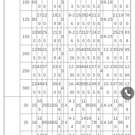
100
65
3
3
8-18
0
0
0
4
3
5
0
0
5
2
5
5
0
27
22
18
2
8-2
15
28
24
21
2
21
19
78
125
80
3
3
8-23
0
0
8
8
6
0
5
0
0
4
0
0
0
10
30
25
21
3
8-2
17
31
27
24
2
25
23
83
150
3
3
8-23
0
0
0
8
0
6
5
0
0
0
6
5
0
8
12
36
31
27
3
12-
25
40
35
32
3
12-2
30
26
99
200
3
3
5
0
0
8
4
26
0
5
5
0
0
6
0
0
2
15
42
37
33
3
12-
30
46
41
37
3
12-2
35
32
12
250
3
4
0
5
0
2
6
30
0
0
0
5
0
6
0
0
66
22
48
43
39
4
16-
40
58
52
48
3
16-3
37
35
12
300
4
4
0
5
0
0
0
30
0
0
5
5
6
0
0
0
83
10
1
4-1
11
1
11
37
20
15
25
51
55
2
4
25
85
65
2
4-14
95
5
6
4
5
6
0
8
11
1
4-1
14
10
1
11
37
25
16
85
58
65
2
4
32
78
2
4-18
95
5
6
4
0
0
8
0
8