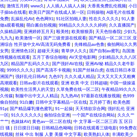
线
|
激情五月婷
|
www久
|
人人插人人搞人人操
|
大香蕉免费乱伦视频
|
小日
子操bb在线看
|
欧美日产国产在线成人第一区
|
日韩操啪
|
A级毛片在线看
免费
|
乱操乱伦AV
|
色色网91
|
91社区拍啪人妻
|
性在久久久久久
|
91人妻
做a观看视频
|
萌白酱自拍视频
|
99精品久久久久久久婷婷
|
久久直播国产
|
久操精品网
|
亚洲婷婷五月天
|
殴美牲
|
欧美狠狠弄
|
天天色怡春院
|
少妇九
九九九
|
欧美激情一区
|
国产三级资源在线观看
|
国产精品一区二区三区,亚
洲综合 性开放中文AV高清无码免费看
|
先锋精品av色鲁
|
偷拍网站久久男
女男
|
亚洲情色1区
|
超碰天天操
|
青草伊人久久
|
国产自制av蜜乳
|
岛国激
情视频在线观看
|
五月丁香综合啪啪
|
AV天堂电影网
|
少妇精品久久久八区
九区
|
精品国产乱码久久久
|
国产强奸AV在线
|
亚洲AV秘 精品久久老牛影
视
|
9999久久久久
|
国产高清不卡视频
|
91国产丝袜白虎
|
在线日韩日本亚
洲国产
|
强奸乱伦日韩AV
|
九色97
|
久久久成人精品
|
又大又大又大又粗爽
高潮观看
|
日韩av影片在线观看
|
亚洲 欧美 中文 日韩超碰
|
中国一级操逼
视频
|
欧美性生活男人的天堂
|
久草免费在线一区二区
|
午夜精品99久久久
久传媒
|
制服中出中文人人精品
|
九九热AV
|
97最新在线播放视频
|
色999
偷自拍拍
|
91白嫩
|
日韩中文字幕精品一区在线
|
五月婷丁香
|
欧美色图
91p
|
国产精品爆乳懂色蜜乳
|
91一起操
|
天天情欲宗合网
|
强奸乱伦 亚洲
一区
|
91久久久久久久
|
偷拍综合亚洲
|
一个国产在线综合网站
|
久久久艹
艹艹
|
色妺妺AⅤ
|
黄色av一区二区在线
|
中 文字幕一区二区三四 五 区日
日 骚
|
日日摸日日碰
|
日韩精品色呦呦
|
日韩在线观看三级电影
|
99免费在
线视频
|
丝袜 中出 制服 人妻 美腿 中文字幕
|
欧美熟妇人体
|
丰满欧美少