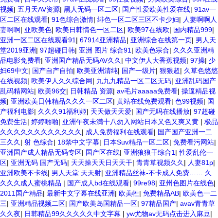
视频
|
五月天AV资源
|
黑人无码一区二区
|
国产性爱欧美性爱在线
|
91av一
区二区在线观看
|
91色综合激情
|
绯色一区二区三区不卡少妇
|
人妻啊啊人
妻啊啊
|
亚欧美色
|
欧美日韩情色一区二区
|
欧美97在线欧
|
国内精品999
|
亚洲一区二区在线观看91
|
67914亚洲精品
|
亚洲综合在线第一页
|
男人天
堂2019亚洲
|
97超碰日韩
|
亚洲 图片 综合91
|
欧美色宗合
|
久久久亚洲精
品电影免费看
|
亚洲国产精品无码AV久久
|
中文伊人大香蕉视频
|
97操
|
少
妇69中文
|
国产自产自拍
|
欧美亚洲清纯
|
国产一级片
|
狠狠超
|
久草色悠悠
在线视频
|
欧美伊人久久综合网
|
九九九精品一区二区无码
|
亚洲乱码国产
乱码精网站
|
欧美96交
|
日韩精品 资源
|
av毛片aaaaa免费看
|
操逼精品视
频
|
亚洲欧美日韩精品久久久一区二区
|
黄站在线免费观看
|
色99视频
|
国
产福利电影
|
久久久91福利姬
|
天天做天天爱
|
国产无吗在线播放
|
97超碰
免费生活
|
婷婷啪啪
|
亚洲午夜未满十八勿入网站日本又色又爽又黄
|
极品
久久久久久久久久久久久久
|
成人免费福利在线观看
|
国产国产亚洲一二
三久久
|
射 色综合
|
18禁中文字幕
|
日本Suv精品一区二区
|
免费看污网站
|
亚洲国产成人精品无码专区
|
国产区在线
|
亚洲狼狼干综合1
|
性爱乱伦一
区
|
亚洲无码 国产无码
|
天天操天天日天天干
|
青青草视频久久
|
人妻81p
|
亚洲欧美不卡线
|
男人天堂 天天射
|
亚洲精品丝袜-不卡成人免费…… 久
久久久成人蜜桃精品
|
国产成人bd在线观看
|
99re98
|
亚州色图片在线色
|
2011国产精品
|
最新中文字幕在线亚洲
|
欧美牲
|
免费精品AB
|
欧美色一二
三
|
亚洲精品视频二区
|
国产欧美岛国精品一区
|
97精品国产
|
avav青青草
久久夜
|
日韩精品99久久久久久中文字幕
|
yw尤物av无码点击进入麻豆
|