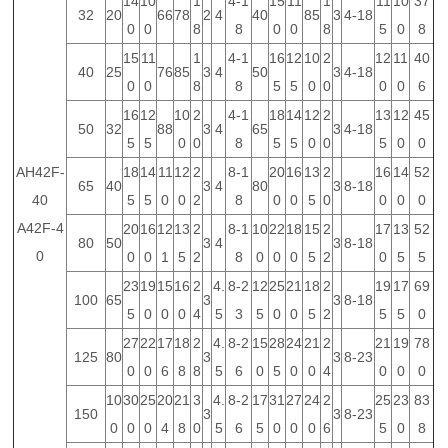
14
10
1
4-1
15
11
1
11
10
37
32
20
66
78
2
4
40
85
3
4-18
0
0
8
8
0
0
8
5
0
8
15
11
1
4-1
16
12
10
2
12
11
40
40
25
76
85
3
4
50
3
4-18
0
0
8
8
5
5
0
0
0
0
6
16
12
10
2
4-1
18
14
12
2
13
12
45
50
32
88
3
4
65
3
4-18
5
5
0
0
8
5
5
0
0
5
0
0
AH42F-
18
14
11
12
2
8-1
20
16
13
2
16
14
52
65
40
3
4
80
3
8-18
40
5
5
0
0
2
8
0
0
5
0
0
0
0
A42F-4
20
16
12
13
2
8-1
10
22
18
15
2
17
13
52
80
50
3
4
3
8-18
0
0
0
1
5
2
8
0
0
0
5
2
0
5
5
23
19
15
16
2
4.
8-2
12
25
21
18
2
19
17
69
100
65
3
3
8-18
5
0
0
0
4
5
3
5
0
0
5
2
5
5
0
27
22
17
18
2
4.
8-2
15
28
24
21
2
21
19
78
125
80
3
3
8-23
0
0
6
8
8
5
6
0
5
0
0
4
0
0
0
10
30
25
20
21
3
4.
8-2
17
31
27
24
2
25
23
83
150
3
3
8-23
0
0
0
4
8
0
5
6
5
0
0
0
6
5
0
8