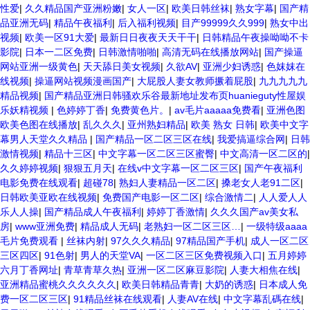
精品久久精品 欧美91精品国产自产在线 日本黄色一区二区三区电影 丝袜
性爱
|
久久精品国产亚洲粉嫩
|
女人一区
|
欧美日韩丝袜
|
熟女字幕
|
国产精
人妻一区二区三区网站 av中文一级字幕 亚洲成人小说综合网 欧美日韩
品亚洲无码
|
精品午夜福利
|
后入福利视频
|
目产99999久久999
|
熟女中出
91在线 麻豆久久久91 夜夜操天天操人人操 国产91色图区 国产性天天综
视频
|
欧美一区91大爱
|
最新日日夜夜天天干干
|
日韩精品午夜操呦呦不卡
合网 91孕妇一区二区三区精品 我要看亚洲黄色 一区不卡在线观看二区
影院
|
日本一二区免费
|
日韩激情啪啪
|
高清无码在线播放网站
|
国产操逼
三级片一片黄一区 中日AV乱码一区二区三区乱码 久久久久久久久久一级
网站亚洲一级黄色
|
天天舔日美女视频
|
久欲AV
|
亚洲少妇诱惑
|
色妺妺在
黄色片美女 日韩老板一区 精品久久久久久久久久中文字幕 开心91五月婷
线视频
|
操逼网站视频漫画国产
|
大屁股人妻女教师撅着屁股
|
九九九九九
婷网 国产的黄色人成 国产91三级在线播放 亚洲精品一二区狠狠撸婷婷五
精品视频
|
国产精品亚洲日韩骚欢乐谷最新地址发布页huanieguty性屋娱
月天 大香蕉国欧美 日本人妻激情91 欧美特黄一级视频18 免费麻豆黄色
乐妖精视频
|
色婷婷丁香
|
免费黄色片。
|
av毛片aaaaa免费看
|
亚洲色图
偷拍 亚洲 制服 另类 欧美日一区二区黄色电影 亚洲超黄AV 亚洲日本中文
欧美色图在线播放
|
乱久久久
|
亚州熟妇精品
|
欧美 熟女 日韩
|
欧美中文字
字幕天天更新 亚洲一级欧美 大香蕉天天更新视频 国产性生活视频免费看
幕男人天堂久久精品
|
国产精品一区二区三区在线
|
我爱搞逼综合网
|
日韩
三级片AA久久久久免费看 国产传媒精品视频91 一级黄片精品在线精彩视
激情视频
|
精品十三区
|
中文字幕一区二区三区蜜臀
|
中文高清一区二区的
|
频 香蕉黄色片网站 国产精品草逼 欧美成人黄色的毛片 免费看国庆黄片
久久婷婷视频
|
狠狠五月天
|
在线v中文字幕一区二区三区
|
国产午夜福利
亚洲韩日一区91 91精品偷窥一区二区 大香蕉手机视频免费线 亚洲无码
电影免费在线观看
|
超碰78
|
熟妇人妻精品一区二区
|
搡老女人老91二区
|
国产乱码精品95 91麻豆强暴精品在线 91AV一区在线 日韩欧美视屏中文
日韩欧美亚欧在线视频
|
免费国产电影一区二区
|
综合激情二
|
人人爱人人
版 欧美情色一区=区 亚洲精品久久国产精品37P 亚洲少妇上 中文字幕日
乐人人操
|
国产精品成人午夜福利
|
婷婷丁香激情
|
久久久国产av美女私
韩黄色影片 人妻福利日韩
房
|
www亚洲免费
|
精品成人无码
|
老熟妇一区二区三区…
|
一级特级aaaa
毛片免费观看
|
丝袜内射
|
97久久久精品
|
97精品国产手机
|
成人一区二区
三区四区
|
91色射
|
男人的天堂VA
|
一区二区三区免费视频入口
|
五月婷婷
六月丁香网址
|
青草青草久热
|
亚洲一区二区麻豆影院
|
人妻大相焦在线
|
亚洲精品蜜桃久久久久久久
|
欧美日韩精品青青
|
大奶的诱惑
|
日本成人免
费一区二区三区
|
91精品丝袜在线观看
|
人妻AV在线
|
中文字幕乱碼在线
|