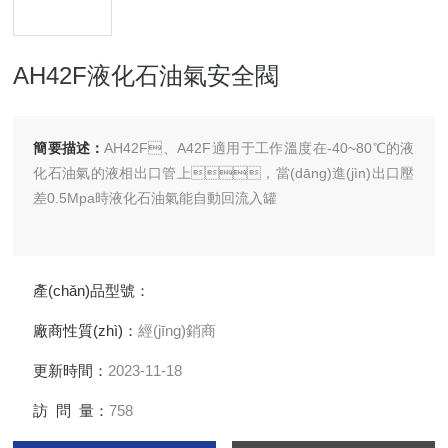
AH42F液化石油氣安全閥
簡要描述：
AH42F、A42F適用于工作溫度在-40~80℃的液
化石油氣的液相出口管上，當(dāng)進(jìn)出口壓
差0.5Mpa時液化石油氣能自動回流入罐
產(chǎn)品型號：
廠商性質(zhì)：
經(jīng)銷商
更新時間：
2023-11-18
訪 問 量：
758