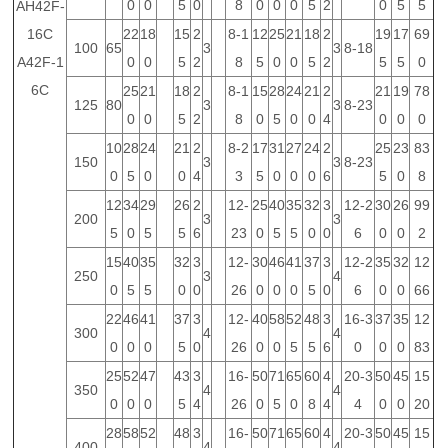
0
0
5
0
8
0
0
0
5
2
0
5
5
AH42F-
16C
22
18
15
2
8-1
12
25
21
18
2
19
17
69
100
65
3
3
8-18
A42F-1
0
0
5
2
8
5
0
0
5
2
5
5
0
6C
25
21
18
2
8-1
15
28
24
21
2
21
19
78
125
80
3
3
8-23
0
0
5
2
8
0
5
0
0
4
0
0
0
10
28
24
21
2
8-2
17
31
27
24
2
25
23
83
150
3
3
8-23
0
5
0
0
4
3
5
0
0
0
6
5
0
8
12
34
29
26
2
12-
25
40
35
32
3
12-2
30
26
99
200
3
3
5
0
5
5
6
23
0
5
5
0
0
6
0
0
2
15
40
35
32
3
12-
30
46
41
37
3
12-2
35
32
12
250
3
4
0
5
5
0
0
26
0
0
0
5
0
6
0
0
66
22
46
41
37
3
12-
40
58
52
48
3
16-3
37
35
12
300
4
4
0
0
0
5
0
26
0
0
5
5
6
0
0
0
83
25
52
47
43
3
16-
50
71
65
60
4
20-3
50
45
15
350
4
4
0
0
0
5
4
26
0
5
0
8
4
4
0
0
20
28
58
52
48
3
16-
50
71
65
60
4
20-3
50
45
15
400
4
4