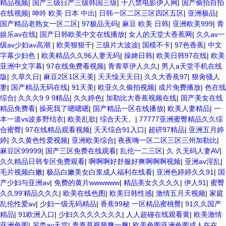
精品视频
|
国产三级日产三级韩国三级
|
十八禁电影伊人网
|
国产偷拍自拍
在线视频
|
呻吟 欧美 日本 中出
|
日韩一区二区三区四区五区
|
亚洲极品
|
国产精品老熟女一区二区
|
97极品无码
|
麻豆 欧美 日韩
|
亚洲欧美999
|
青
娱乐av在线
|
国产日韩欧美中文在线播放
|
女人的天堂大香蕉网
|
久久av一
级av少妇av高潮
|
欧美狠狠干
|
三级片大波波
|
国模不卡
|
97色香蕉
|
中文
字幕少妇色
|
欧美精品久久96人妻无码
|
操婢日韩
|
欧美日韩97在线
|
欧美
亚洲中文字幕
|
97在线免费看视频
|
青青草伊人久久
|
男人a天堂手机在线
版
|
久草久日
|
麻豆2区1区天美
|
天天懆天天日
|
久久大香蕉97
|
狠肏骚人
妻
|
国产精品无码在线
|
91天美
|
欧亚久久偷拍视频
|
成片免费播放
|
色在线
综合
|
久久久9 9 9精品
|
久久婷色
|
加勒比大香蕉视频在线
|
国产美女在线
精品免费看
|
操死我了嗯嗯嗯
|
国产精品一区在线播放
|
欧美人妻精品
|
一
本一道vs波多野结衣
|
欧美乱欲
|
综合天天。
|
77777亚洲蜜臀精品久久综
合蜜臀
|
97在线精品观看视频
|
天天综合91入口
|
超硑97精品
|
亚洲五月婷
婷
|
久久黄色性爱视频
|
亚洲欧美综合
|
夜夜嗨一区二区三区三州加勒比
|
麻豆区99999
|
国产三区免费在线观看
|
乱伦一二三区
|
久 久无码人妻AV
|
久久精品日韩专区免费观看
|
啊啊啊好舒服好爽啊啊啊视频
|
亚洲av淫乱
|
毛片视频白嫩
|
极品白嫩美女白浆成人福利在线看
|
亚洲色婷婷久久91
|
国
产少妇与亚洲av
|
免费的黄片wwwwww
|
精品美女久久久久
|
伊人91
|
蜜臀
久久99'精品久久久
|
欧美在线色图
|
欧美日韩性感
|
激情五月天视频
|
家庭
乱伦性爱av
|
少妇一级无码精品
|
香蕉99秘 一区精品蜜桃臀
|
91久久国产
精品
|
91欧洲入口
|
少妇久久久久久久久
|
人人超碰在线观看黄
|
欧美激情
亚洲色图
|
另类av天堂
|
青青草视频爽一爽
|
欧美色图亚洲色图成人在在