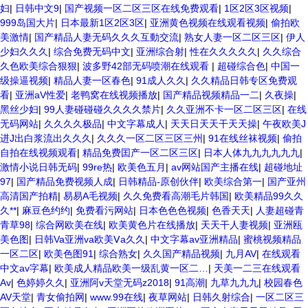
妇
|
日韩中文9
|
国产视频一区二区三区在线免费观看
|
1区2区3区视频
|
999岛国大片
|
日本最新1区2区3区
|
亚洲黄色视频在线观看视频
|
偷拍欧
美激情
|
国产精品人妻无码久久久互動交流
|
熟女人妻一区二区三区
|
伊人
少妇久久久
|
综合免费无码中文
|
亚洲综合射
|
性在久久久久久
|
久久综合
久色欧美综合狠狠
|
波多野42部无码喷潮在线观看
|
超碰综合色
|
中国一
级操逼视频
|
精品人妻一区春色
|
91成人久久
|
久久精品日韩专区免费观
看
|
亚洲aV性爱
|
老鸭窝在线视频播放
|
国产精品视频精品一二
|
久夜操
|
黑丝少妇
|
99人妻碰碰碰久久久久禁片
|
久久亚洲不卡一区二区三区
|
在线
无码网站
|
久久久久极品
|
中文字幕成人
|
天天日天天干天天操
|
午夜欧美J
进J出白浆流出久久久
|
久久久一区二区三区三州
|
91在线丝袜视频
|
偷拍
自拍在线视频观看
|
精品免费囯产一区二区三区
|
日本人体九九九九九九
|
激情小说日韩无码
|
99re热
|
欧美色五月
|
av网站国产主播在线
|
超碰地址
97
|
国产精品免费视频人成
|
日韩精品-原创伙伴
|
欧美综合第一
|
国产亚州
高清国产拍精
|
易易A毛视频
|
久久免费看高潮毛片韩国
|
欧美精品99久久
久**
|
麻豆色约约
|
免费看污网站
|
日本色色色视频
|
色香天天
|
人妻超碰青
青草98
|
综合网欧美在线
|
欧美黄色片在线播放
|
天天干人妻视频
|
亚洲瓯
美色图
|
日韩Va亚洲va欧美Ⅴa久久
|
中文字幕av亚洲精品
|
蜜桃视频精品
一区二区
|
欧美色图91
|
综合熟女
|
久久国产精品视频
|
九月AV
|
在线观看
中文av字幕
|
欧美成人精品欧美一级乱黄一区二…
|
天美一二三在线观看
Av
|
色婷婷久久
|
亚洲阿v天堂无码z2018
|
91高潮
|
九草九九九
|
校园春色
AV天堂
|
青女偷拍网
|
www.99在线
|
夜草网站
|
日韩久射综合
|
一区二区三