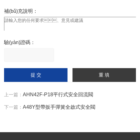
補(bǔ)充說明：
驗(yàn)證碼：
請
輸
入
計(jì)算結(jié)果（填寫阿
拉伯?dāng)?shù)字），
上一篇：
AHN42F-P18平行式安全回流閥
如：三加四=7
下一篇：
A48Y型帶扳手彈簧全啟式安全閥