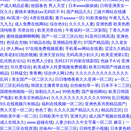
产成人精品必看
|
校园春色 男人天堂
|
日本www操操操
|
日韩亚洲美女一
区久久
|
蜜桃丰满熟妇av无码区不卡
|
国产精品久久
|
三级片网站在线播
放
|
AV高清一区
|
4虎在线观看
|
黄片aaaaa一区
|
91欧美偷拍
|
午夜九九九
九九九
|
成人免费在线网站
|
综合色91
|
久久久久人妻
|
亚洲色图 欧美热图
清纯唯美 另类自拍
|
欧美另类自拍
|
午夜福利一区二区影院
|
丁香九月婷
婷
|
蜜桃视频啊啊啊啊
|
国产一区二区三区白丝
|
91亚州日韩高清
|
亚洲色
性
|
色综合尤物
|
97精品在线
|
亚洲精品性爱片
|
97国产精品国
|
久久老女
人
|
伊人网av
|
97在线免费视频观看
|
手机看av网站在线看
|
涩涩久久精品
|
欧美老妇曰批的视频
|
亚洲天堂自拍
|
无码高清少妇久久
|
欧美亚洲第1页
|
乱伦熟女论坛
|
91色黑人少妇
|
无码137片内射在线影院
|
色妹子A V
|
亚洲
牲交
|
玖玖爱综合
|
欧美成年人性爱视频免费观看
|
欧美日韩国产传媒在线
精品
|
日韩猛交
|
青青爽
|
综合伊人网12色
|
久久久久久久久久久久久久久
乱码
|
美女国产一区二区久久
|
日日噜噜夜夜久久亚洲一区二区
|
a一区二
区三区乱码在线
|
韩国女主播青草在线
|
自拍偷拍草一草
|
日本不卡二三区
|
国模艳艳啪啪一区
|
加勒比久久av
|
99热免费
|
国产偷拍网站
|
欧美日韩国
产电影
|
欧美东京热精品A∨
|
久久久久久久久久久久久久9999
|
乱日视频
|
9久在线视频只有精品
|
福利在线视频一区二区
|
亚洲色系另类精品国产
|
男人天堂一区二区
|
色色丁香
|
久久久久国产精品久久久
|
精品四五区
|
日
韩欧美午夜一区二区
|
日韩欧美中文字
|
亚洲九区
|
成人国产视频在线观看
|
成人在线永久
|
www.超碰在线
|
人妻少妇久久中文字幕一区二区 麻豆
|
一
区二区三区在线资源
|
丝袜AV一区二区三区
|
日韩性爱小视频
|
日本黄色精