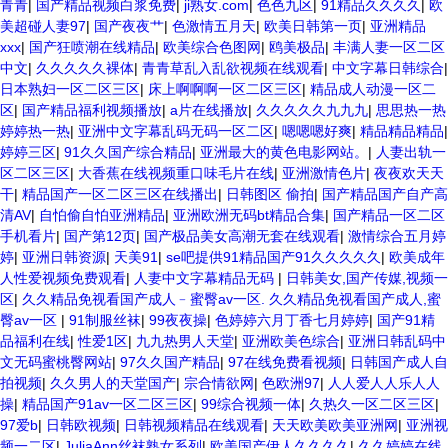
高潮在线播放网站 日本人妻交换偷拍视频 国产激情免费网站 久久一日黄
青青
|
国产精品视频白浆免费
|
ji熟女.com
|
色色九区
|
91精品久久久久
|
欧
色电影 精品人妻无码一区二区三区狼群 一级二级久久久久 国产乱淫视频
美超碰人妻97
|
国产夜夜艹
|
色激情五月天
|
欧美日韩第一页
|
亚洲精品
久久久久 久久黄色AV网站 久久亚洲A片COM人成A 日韩在线中文字幕91
xxx
|
国产狂喷潮在线精品
|
欧美综合色图网
|
鸥美极品
|
丰满人妻一区二区
肏屄啪啪五月 一级a爱无码 亚洲激情自拍偷拍-国产... 亚洲啪啪综合av一
中文
|
久久久久久裸体
|
青青草乱入乱欲视频在线观看
|
中文字幕日韩综合
|
区 亚洲成人噜噜噜噜噜 ,91精品国产91久久久久久青青 A级毛片精品久
日本熟妇一区二区三区
|
床上啊啊啊一区二区三区
|
精品成人动漫一区二
久无码免费 99久久精品国产乱子伦一区二区三区 日韩精品亚洲偷拍 亚洲
区
|
国产精品福利视频播放
|
a片在线播放
|
久久久久久九九九
|
思思热一热
无码高清日韩欧美一区 国产精品久久久久久美女小逼 欧美一级特黄在线
婷婷热一热
|
亚洲中文字幕乱码无码一区二区
|
嗯嗯嗯好爽
|
精品精品精品
|
夜 在线日韩欧美色网站综合网 综合激情小说一区 亚洲AV日韩在线观看
婷婷三区
|
91久久国产综合精品
|
亚洲最大的黄色电影网站。
|
人妻出轨一
91手机在线亚洲一二区 午夜影院免费观看黄色小电影 91欧美成人网站在
区二区三区
|
大香蕉在线视频重口味毛片在线
|
亚洲激情色片
|
夜夜欢天天
线 欧美国产日本高清不卡 欧美特黄一级户外 99精品国产无码 黄色成年
干
|
精品国产一区二区三区在线播出
|
日韩图区 偷拍
|
国产精品国产自产高
国产精品 91国产99一区 国产免费黄色污污污 麻豆性爱视频中文字幕
清AV
|
自怕偷自怕亚洲精品
|
亚洲欧洲无码bt精品合集
|
国产精品一区二区
avav大香蕉网站在线观看 黄片一级欧美AAA特黄一级欧美久久 在线免费
手机看片
|
国产第12页
|
国产极品美女高潮无套在线观看
|
激情综合五月婷
AV不卡高清 国产黄色一区毛片 欧美日韩乱伦老熟妇 91久久精品一区二
婷
|
亚洲日韩资源
|
天美91
|
se吧提供91精品国产91久久久久久
|
欧美成年
区三区蜜臀 亚洲精品国偷拍自产在线观看 国产伦一区二区三区免费Ai 人
人性爱视频免费观看
|
人妻中文字幕精品无码
|
日韩美女,国产传媒,视频一
妻少妇 第三区 AV集中 日本免费成人麻豆 色妹姐一区二区 亚洲成人色综
区
|
久久精品免视看国产成人﹣蜜臀av一区. 久久精品免视看国产成人,蜜
网 欧美韩国日本色综合久久久久蜜月 婷婷激情五月天麻豆 av在线五月天
臀av一区
|
91制服丝袜
|
99夜夜操
|
色婷婷六月丁香七月婷婷
|
国产91精
婷婷 麻豆91国产在线观看一区 久久久久亚洲AV无码专区体验小说 国精
品福利在线
|
性爱1区
|
九九热男人天堂
|
亚洲欧美色综合
|
亚洲日韩乱码中
品无码一区二区三区左线 中文字幕无码不卡一区二区三区 成人一级黄色
文无码蜜桃臀网站
|
97久久国产精品
|
97在线免费看视频
|
日韩国产成人自
片 黄色毛片在线观看 中文无码一区二区不卡AV 91视频一区二 欧美黄片
拍视频
|
久久男人的天堂国产
|
宗合情欲网
|
色欧洲97
|
人人爱人人乐人人
第二区 91麻豆VA国产 国产精品乱码一区二区三 能在线看黄片的视频 黄
操
|
精品国产91av一区二区三区
|
99综合视频一体
|
久热久一区二区三区
|
色电影频道一区二区三区 五月天丝袜逼网 婷婷五月综合激情中文字幕 99
97爱b
|
日韩欧视频
|
日韩视频精品在线观看
|
天天欧美欧美亚洲网
|
亚洲视
久久久无码国产精品秋霞网 黄色美女日本网站 国产精品视频一区啪啪啪
频一二区
|
JuliaAnn丝袜熟女系列
|
欧美国产伊人久久久久
|
久久婷婷在线