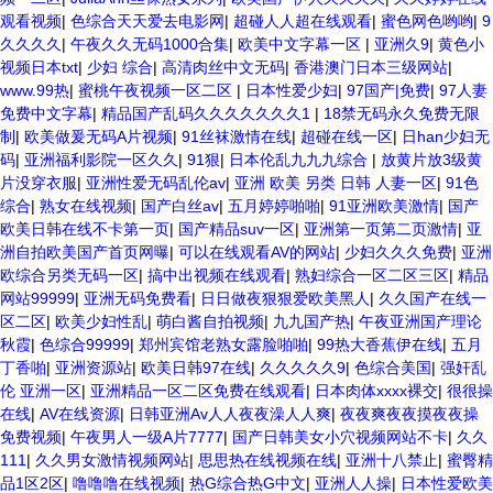
日韩成人av三片在线播放 亚洲无码日韩一区欧美二区三页 国产成人自拍
观看视频
|
色综合天天爱去电影网
|
超碰人人超在线观看
|
蜜色网色哟哟
|
9
欧美在线 国产黄色免费 日韩黄色电影视频一区二区 欧美黄3级网站欧美
久久久久
|
午夜久久无码1000合集
|
欧美中文字幕一区
|
亚洲久9
|
黄色小
久久亚洲中文字幕不卡一二区 99riAV国产精品视频 日本乱伦视频第十页
视频日本txt
|
少妇 综合
|
高清肉丝中文无码
|
香港澳门日本三级网站
|
日本黄色精品视频 婷婷五月天在线不卡一区二区三区三州 欧美亚洲日韩
www.99热
|
蜜桃午夜视频一区二区
|
日本性爱少妇
|
97国产|免费
|
97人妻
不卡在线在线观看 亚洲色情小说电影综合区 99精品黄片 无码欧美毛片一
免费中文字幕
|
精品国产乱码久久久久久久久1
|
18禁无码永久免费无限
区二区三 91超级国产视频 中文字幕日韩有码天堂 婷婷五月天亚洲激情
制
|
欧美做爰无码A片视频
|
91丝袜激情在线
|
超碰在线一区
|
日han少妇无
国产迷奸清纯美女老师 www.99.com黄色片 欧美黄片精品一区二区三区
码
|
亚洲福利影院一区久久
|
91狠
|
日本伦乱九九九综合
|
放黄片放3级黄
国产三级片久久精品 亚洲依人大香蕉在线 国产欧美日韩成人三级 熟女精
片没穿衣服
|
亚洲性爱无码乱伦av
|
亚洲 欧美 另类 日韩 人妻一区
|
91色
品视频在线91Tv 婷婷七七久久激情五月天四色播 超碰caoporn91精品 国
综合
|
熟女在线视频
|
国产白丝av
|
五月婷婷啪啪
|
91亚洲欧美激情
|
国产
产婷婷五月天缴情 中文字幕亚洲综合久久 亚洲成人中文有码在线 啪啪啪
欧美日韩在线不卡第一页
|
国产精品suv一区
|
亚洲第一页第二页激情
|
亚
欧美一区二区 国产乱伦日韩免费欧美 97激情人妻小说 大香蕉日韩区欧美
洲自拍欧美国产首页网曝
|
可以在线观看AV的网站
|
少妇久久久免费
|
亚洲
区 91亚洲国产成人久久蜜臀 欧美一级不卡中文字幕 久久久久久久久久性
欧综合另类无码一区
|
搞中出视频在线观看
|
熟妇综合一区二区三区
|
精品
生活电影 精品久久国产亚洲av麻豆 五月天婷婷欧美成人 国产一区二区欧
网站99999
|
亚洲无码免费看
|
日日做夜狠狠爱欧美黑人
|
久久国产在线一
美情色 国产精品喷水啪啪啪 成人av黄色大片 91国产精品原创人妻 国产
区二区
|
欧美少妇性乱
|
萌白酱自拍视频
|
九九国产热
|
午夜亚洲国产理论
精品夜色一区二区三区 欧美午夜激情视频网 91在线视频综合精品 欧美日
秋霞
|
色综合99999
|
郑州宾馆老熟女露脸啪啪
|
99热大香蕉伊在线
|
五月
韩国产精品一级 欧美系列黄片 亚洲色图三区视频 欧美一级网网 国产黄
丁香啪
|
亚洲资源站
|
欧美日韩97在线
|
久久久久久9
|
色综合美国
|
强奸乱
色观看 91爽人人爽人人插人人爽 欧美日韩性爱视频网 日韩经典AV在线
伦 亚洲一区
|
亚洲精品一区二区免费在线观看
|
日本肉体xxxx裸交
|
很很操
观看 98久久精品骚逼一区二区三区 在线亚洲av图片 无码日韩逼紧 亚洲
在线
|
AV在线资源
|
日韩亚洲Av人人夜夜澡人人爽
|
夜夜爽夜夜摸夜夜操
精品欧美二区三区中文字幕 蜜臀AV在线播放一区二区三区 91新人国产在
免费视频
|
午夜男人一级A片7777
|
国产日韩美女小穴视频网站不卡
|
久久
线播放 91艹久久久久久久久久久久久久久久 久久三级视屏 日本天堂a在
111
|
久久男女激情视频网站
|
思思热在线视频在线
|
亚洲十八禁止
|
蜜臀精
线 在线免费观看a黄片 人妻熟人中文字幕一区二区 日韩熟妇91aBb 久久
品1区2区
|
噜噜噜在线视频
|
热G综合热G中文
|
亚洲人人操
|
日本性爱欧美