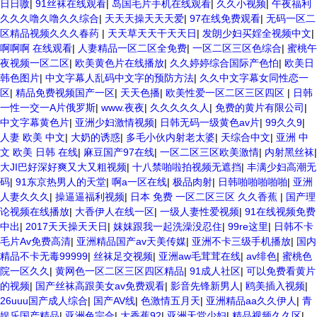
日日嗷
|
91丝袜在线观看
|
岛国毛片手机在线观看
|
久久小视频
|
午夜福利
久久久噜久噜久久综合
|
天天天操天天天爱
|
97在线免费观看
|
无码一区二
区精品视频久久久春药
|
天天草天天干天天日
|
发朗少妇买婬全视频中文
|
啊啊啊 在线观看
|
人妻精品一区二区全免费
|
一区二区三区色综合
|
蜜桃午
夜视频一区二区
|
欧美黄色片在线播放
|
久久婷婷综合国际产色怕
|
欧美日
韩色图片
|
中文字幕人乱码中文字的预防方法
|
久久中文字幕女同性恋一
区
|
精品免费视频国产一区
|
天天色播
|
欧美性爱一区二区三区四区
|
日韩
一性一交一A片俄罗斯
|
www.夜夜
|
久久久久久人
|
免费的黄片有限公司
|
中文字幕黄色片
|
亚洲少妇激情视频
|
日韩无码一级黄色av片
|
99久久9
|
人妻 欧美 中文
|
大奶的诱惑
|
多毛小伙内射老太婆
|
天综合中文
|
亚洲 中
文 欧美 日韩 在线
|
麻豆国产97在线
|
一区二区三区欧美激情
|
内射黑丝袜
|
大JI巴好深好爽又大又粗视频
|
十八禁啪啦拍视频无遮挡
|
丰满少妇高潮无
码
|
91东京热男人的天堂
|
啊a一区在线
|
极品肉射
|
日韩啪啪啪啪啪
|
亚洲
人妻久久久
|
操逼逼福利视频
|
日本 免费 一区二区三区 久久香蕉
|
国产理
论视频在线播放
|
大香伊人在线一区
|
一级人妻性爱视频
|
91在线视频免费
中出
|
2017天天操天天日
|
妺妺跟我一起洗澡没忍住
|
99re这里
|
日韩不卡
毛片Av免费高清
|
亚洲精品国产av天美传媒
|
亚洲不卡三级手机播放
|
国内
精品不卡无毒99999
|
丝袜足交视频
|
亚洲aw毛茸茸在线
|
av绯色
|
蜜桃色
院一区久久
|
黄网色一区二区三区四区精品
|
91成人社区
|
可以免费看黄片
的视频
|
国产丝袜高跟美女av免费观看
|
影音先锋新男人
|
鸥美插入视频
|
26uuu国产成人综合
|
国产AV线
|
色激情五月天
|
亚洲精品aa久久伊人
|
青
娱乐国产精品
|
亚洲色宗合
|
大香蕉92
|
亚洲天堂少妇
|
精品视频久久区
|